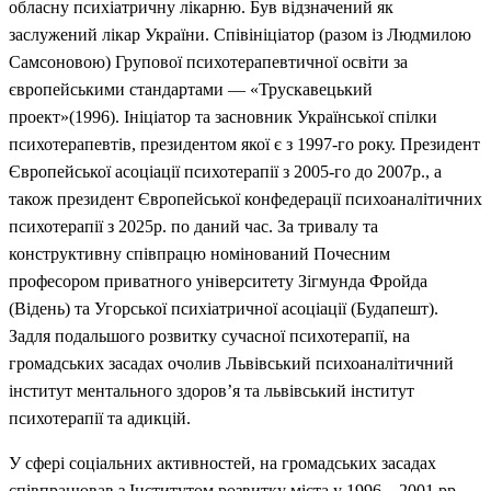
обласну психіатричну лікарню. Був відзначений як
заслужений лікар України. Співініціатор (разом із Людмилою
Самсоновою) Групової психотерапевтичної освіти за
європейськими стандартами — «Трускавецький
проект»(1996). Ініціатор та засновник Української спілки
психотерапевтів, президентом якої є з 1997-го року. Президент
Європейської асоціації психотерапії з 2005-го до 2007р., а
також президент Європейської конфедерації психоаналітичних
психотерапії з 2025р. по даний час. За тривалу та
конструктивну співпрацю номінований Почесним
професором приватного університету Зігмунда Фройда
(Відень) та Угорської психіатричної асоціації (Будапешт).
Задля подальшого розвитку сучасної психотерапії, на
громадських засадах очолив Львівський психоаналітичний
інститут ментального здоров’я та львівський інститут
психотерапії та адикцій.
У сфері соціальних активностей, на громадських засадах
співпрацював з Інститутом розвитку міста у 1996 – 2001 рр.,