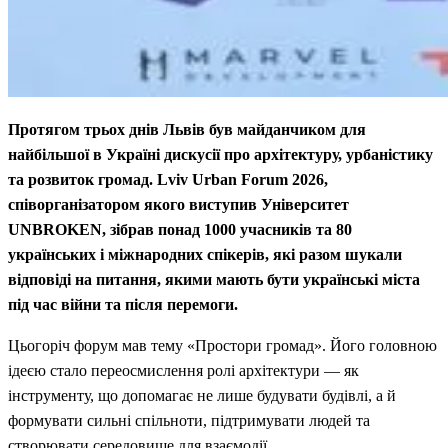
Протягом трьох днів Львів був майданчиком для
найбільшої в Україні дискусії про архітектуру, урбаністику
та розвиток громад. Lviv Urban Forum 2026,
співорганізатором якого виступив Університет
UNBROKEN, зібрав понад 1000 учасників та 80
українських і міжнародних спікерів, які разом шукали
відповіді на питання, якими мають бути українські міста
під час війни та після перемоги.
Цьогоріч форум мав тему «Простори громад». Його головною
ідеєю стало переосмислення ролі архітектури — як
інструменту, що допомагає не лише будувати будівлі, а й
формувати сильні спільноти, підтримувати людей та
створювати середовище для взаємодії.