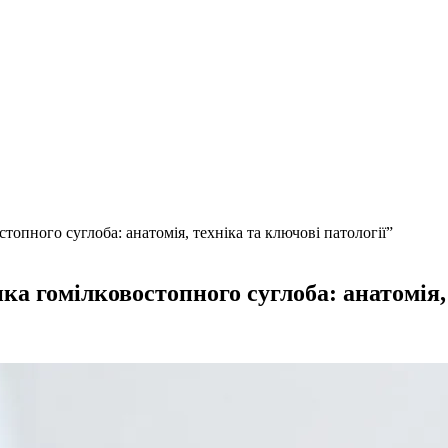
топного суглоба: анатомія, техніка та ключові патології”
а гомілковостопного суглоба: анатомія, 