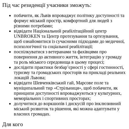
Під час резиденції учасники зможуть:
побачити, як Львів впроваджує політику доступності та
формує міський простір, комфортний для людей з
різними потребами;
відвідати Національний реабілітаційний центр
UNBROKEN та Центр протезування та ортезування,
щоб ознайомитися із сучасними підходами до медичної,
психологічної та соціальної реабілітації;
поспілкуватися з ветеранами та фахівцями про
повернення до активного життя, інтеграцію у громаду
та роль міського середовища в цьому процесі;
дослідити практики безбар’єрності у сфері гостинності,
туризму та громадських просторів на прикладі реальних
локацій Львова;
відвідати Шевченківський гай, Марсове поле та
муніципальний тир «Стрільниця», щоб побачити, як
принципи доступності впроваджуються у культурних,
меморіальних і спортивних просторах;
долучитися до воркшопів і дискусій про інклюзивний
міський розвиток та рішення, які можна адаптувати у
власних громадах.
Для кого