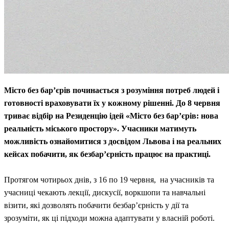
Місто без бар’єрів починається з розуміння потреб людей і
готовності враховувати їх у кожному рішенні. До 8 червня
триває відбір на Резиденцію ідей «Місто без бар’єрів: нова
реальність міського простору». Учасники матимуть
можливість ознайомитися з досвідом Львова і на реальних
кейсах побачити, як безбар’єрність працює на практиці.
Протягом чотирьох днів, з 16 по 19 червня, на учасників та
учасниці чекають лекції, дискусії, воркшопи та навчальні
візити, які дозволять побачити безбар’єрність у дії та
зрозуміти, як ці підходи можна адаптувати у власній роботі.