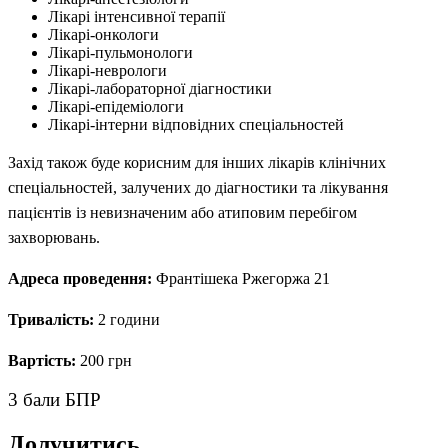
Лікарі інтенсивної терапії
Лікарі-онкологи
Лікарі-пульмонологи
Лікарі-неврологи
Лікарі-лабораторної діагностики
Лікарі-епідеміологи
Лікарі-інтерни відповідних спеціальностей
Захід також буде корисним для інших лікарів клінічних
спеціальностей, залучених до діагностики та лікування
пацієнтів із невизначеним або атиповим перебігом
захворювань.
Адреса проведення:
Франтішека Ржегоржа 21
Тривалість:
2 години
Вартість:
200 грн
3 бали БПР
Долучитись