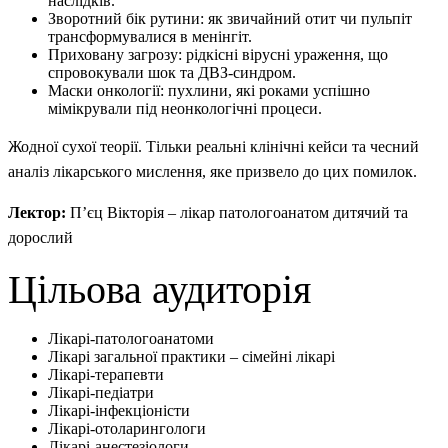
наслідків.
Зворотний бік рутини: як звичайний отит чи пульпіт
трансформувалися в менінгіт.
Приховану загрозу: рідкісні вірусні ураження, що
спровокували шок та ДВЗ-синдром.
Маски онкології: пухлини, які роками успішно
мімікрували під неонкологічні процеси.
Жодної сухої теорії. Тільки реальні клінічні кейси та чесний
аналіз лікарського мислення, яке призвело до цих помилок.
Лектор:
П’єц Вікторія – лікар патологоанатом дитячий та
дорослий
Цільова аудиторія
Лікарі-патологоанатоми
Лікарі загальної практики – сімейні лікарі
Лікарі-терапевти
Лікарі-педіатри
Лікарі-інфекціоністи
Лікарі-отоларингологи
Лікарі-анестезіологи