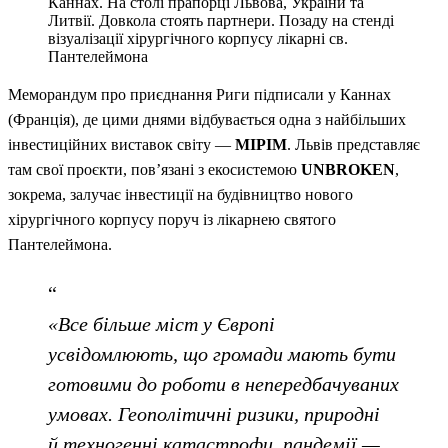
Каннах. На столі прапорці Львова, України та
Литвії. Довкола стоять партнери. Позаду на стенді
візуалізації хірургічного корпусу лікарні св.
Пантелеймона
Меморандум про приєднання Риги підписали у Каннах
(Франція), де цими днями відбувається одна з найбільших
інвестиційних виставок світу —
MIPIM
. Львів представляє
там свої проєкти, пов’язані з екосистемою
UNBROKEN
,
зокрема, залучає інвестиції на будівництво нового
хірургічного корпусу поруч із лікарнею святого
Пантелеймона.
«Все більше міст у Європі
усвідомлюють, що громади мають бути
готовими до роботи в непередбачуваних
умовах. Геополітичні ризики, природні
й техногенні катастрофи, пандемії —