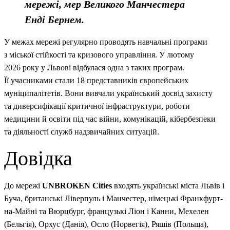
мережі, мер Великого Манчестера
Енді Бернем.
У межах мережі регулярно проводять навчальні програми
з міської стійкості та кризового управління. У лютому
2026 року у Львові відбулася одна з таких програм.
Її учасниками стали 18 представників європейських
муніципалітетів. Вони вивчали український досвід захисту
та диверсифікації критичної інфраструктури, роботи
медицини й освіти під час війни, комунікацій, кібербезпеки
та діяльності служб надзвичайних ситуацій.
Довідка
До мережі
UNBROKEN Cities
входять українські міста Львів і
Буча, британські Ліверпуль і Манчестер, німецькі Франкфурт-
на-Майні та Вюрцбург, французькі Ліон і Канни, Мехелен
(Бельгія), Орхус (Данія), Осло (Норвегія), Ряшів (Польща),