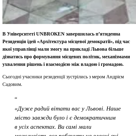
В Університеті UNBROKEN завершилась п’ятиденна
Резиденція ідей «Архітектура місцевої демократії», під час
якої управлінці мали змогу на прикладі Львова більше
дізнатись про формування місцевих політик, механізмами
ухвалення рішень і взаємодією між владою і громадою.
Сьогодні учасники резиденції зустрілись з мером Андрієм
Садовим.
«Дуже радий вітати вас у Львові. Наше
місто завжди було і є демократичним
в усіх аспектах. Ви самі мали
можливість все побачити на власні очі,